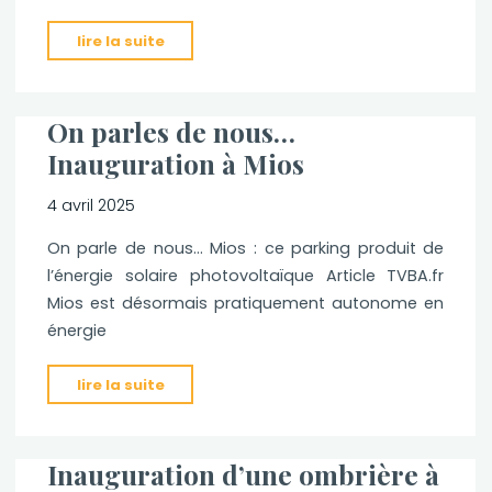
"Inauguration
lire la suite
de
l’école
de
On parles de nous…
Salles "
Inauguration à Mios
4 avril 2025
On parle de nous… Mios : ce parking produit de
l’énergie solaire photovoltaïque Article TVBA.fr
Mios est désormais pratiquement autonome en
énergie
"On
lire la suite
parles
de
nous…
Inauguration d’une ombrière à