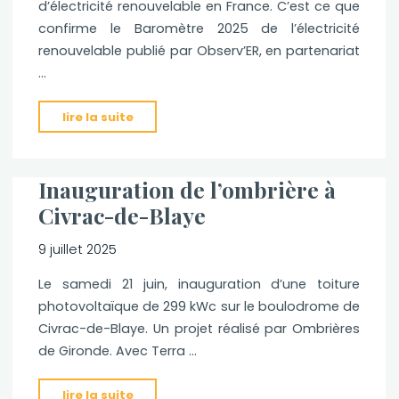
d’électricité renouvelable en France. C’est ce que
confirme le Baromètre 2025 de l’électricité
renouvelable publié par Observ’ER, en partenariat
…
"
lire la suite
La
Nouvelle-
Inauguration de l’ombrière à
Aquitaine
Civrac-de-Blaye
décroche
la
9 juillet 2025
première
Le samedi 21 juin, inauguration d’une toiture
place
photovoltaïque de 299 kWc sur le boulodrome de
du
Civrac-de-Blaye. Un projet réalisé par Ombrières
solaire
de Gironde. Avec Terra …
en
France
"Inauguration
lire la suite