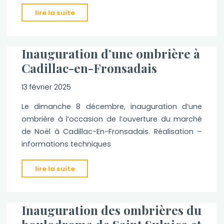
"On
lire la suite
parle
de
nous…
Inauguration d’une ombrière à
Sud
Cadillac-en-Fronsadais
Ouest"
13 février 2025
Le dimanche 8 décembre, inauguration d’une
ombrière à l’occasion de l’ouverture du marché
de Noël à Cadillac-En-Fronsadais. Réalisation –
informations techniques
"Inauguration
lire la suite
d’une
ombrière
à
Inauguration des ombrières du
Cadillac-