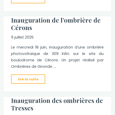
!"
de
l’ombrière
à
Inauguration de l’ombrière de
Civrac-
Cérons
de-
Blaye"
9 juillet 2025
Le mercredi 18 juin, inauguration d’une ombrière
photovoltaïque de 309 kWc sur le site du
boulodrome de Cérons. Un projet réalisé par
Ombrières de Gironde. …
"Inauguration
lire la suite
de
l’ombrière
de
Inauguration des ombrières de
Cérons"
Tresses