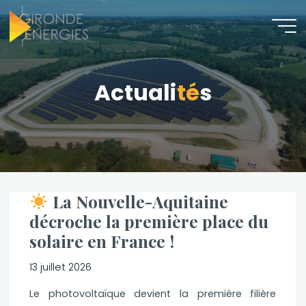
Aller
au
contenu
A
c
t
u
a
l
l
i
t
é
s
La Nouvelle-Aquitaine
décroche la première place du
solaire en France !
13 juillet 2026
Le photovoltaïque devient la première filière