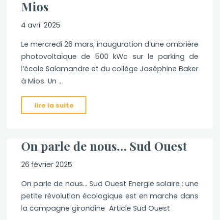
Inauguration
Mios
à
Mios"
4 avril 2025
Le mercredi 26 mars, inauguration d’une ombrière
photovoltaïque de 500 kWc sur le parking de
l’école Salamandre et du collège Joséphine Baker
à Mios. Un …
"Inauguration
lire la suite
d’une
ombrière
à
On parle de nous… Sud Ouest
Mios"
26 février 2025
On parle de nous… Sud Ouest Energie solaire : une
petite révolution écologique est en marche dans
la campagne girondine Article Sud Ouest