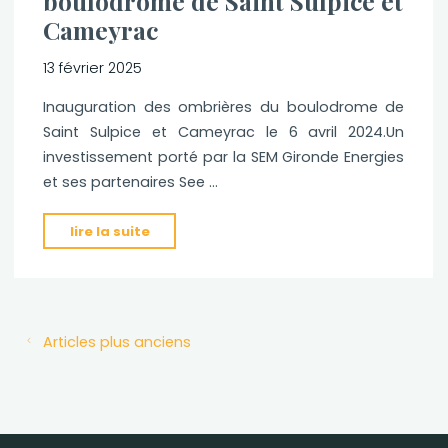
boulodrome de Saint Sulpice et
en-
Cameyrac
Fronsadais"
13 février 2025
Inauguration des ombrières du boulodrome de
Saint Sulpice et Cameyrac le 6 avril 2024.Un
investissement porté par la SEM Gironde Energies
et ses partenaires See …
"Inauguration
lire la suite
des
ombrières
du
boulodrome
Articles plus anciens
de
Saint
Sulpice
et