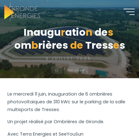
I
n
a
u
g
u
r
a
t
i
o
n
d
e
s
o
m
b
r
i
è
r
e
s
d
e
T
r
e
s
s
e
s
9 JUILLET 2025
Non classé
Le mercredi 11 juin, inauguration de 6 ombrières
photovoltaïques de 310 kWc sur le parking de la salle
multisports de Tresses.
Un projet réalisé par Ombrières de Gironde.
Avec
Terra Energies
et
SeeYouSun