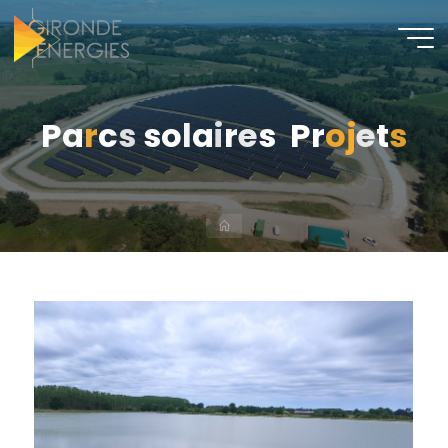
P
a
r
c
s
s
o
l
a
i
r
e
s
P
r
o
j
e
t
s