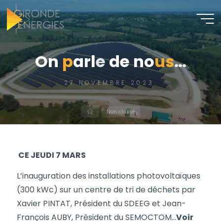
O
n
p
a
r
l
e
d
e
n
o
u
s
…
27 NOVEMBRE 2023
Non classé
CE JEUDI 7 MARS
L’inauguration des installations photovoltaïques
(300 kWc) sur un centre de tri de déchets par
Xavier PINTAT, Président du SDEEG et Jean-
François AUBY, Président du SEMOCTOM…
Voir