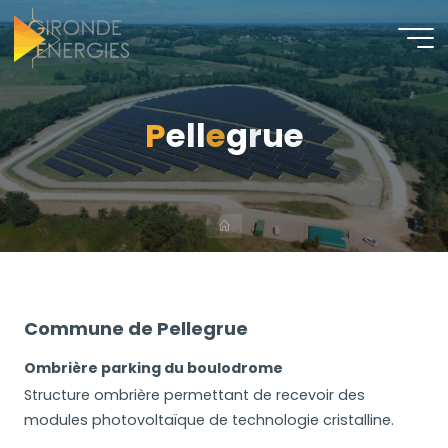
P
e
l
l
e
g
r
u
e
Commune de Pellegrue
Ombrière parking du boulodrome
Structure ombrière permettant de recevoir des
modules photovoltaïque de technologie cristalline.