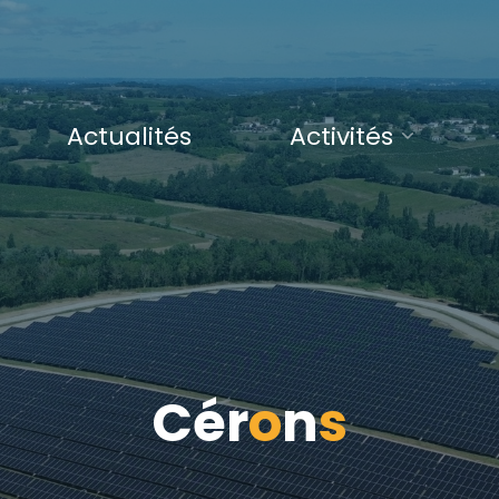
Actualités
Activités
C
é
r
o
n
s